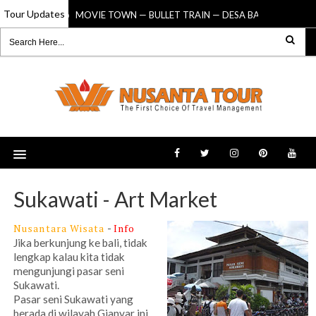
Tour Updates
MOVIE TOWN — BULLET TRAIN — DESA BALI
03 Jan 2020
03 Sep 2
Sukawati - Art Market
Nusantara Wisata
-
Info
Jika berkunjung ke bali, tidak
lengkap kalau kita tidak
mengunjungi pasar seni
Sukawati.
Pasar seni Sukawati yang
berada di wilayah Gianyar ini