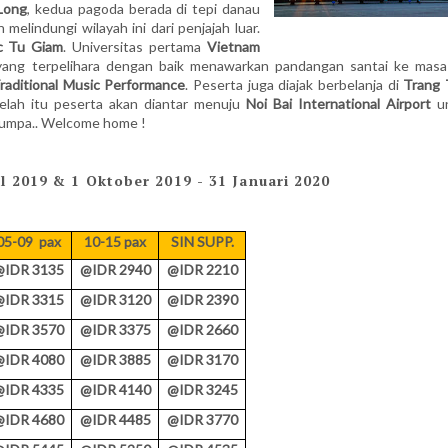
Long
, kedua pagoda berada di tepi danau
 melindungi wilayah ini dari penjajah luar.
 Tu Giam
. Universitas pertama
Vietnam
yang terpelihara dengan baik menawarkan pandangan santai ke masa 
raditional Music Performance
. Peserta juga diajak berbelanja di
Trang 
telah itu peserta akan diantar menuju
Noi Bai International Airport
u
 jumpa.. Welcome home !
il 2019 & 1 Oktober 2019 - 31 Januari 2020
05-09 pax
10-15 pax
SIN SUPP.
@IDR 3135
@IDR 2940
@IDR 2210
@IDR 3315
@IDR 3120
@IDR 2390
@IDR 3570
@IDR 3375
@IDR 2660
@IDR 4080
@IDR 3885
@IDR 3170
@IDR 4335
@IDR 4140
@IDR 3245
@IDR 4680
@IDR 4485
@IDR 3770