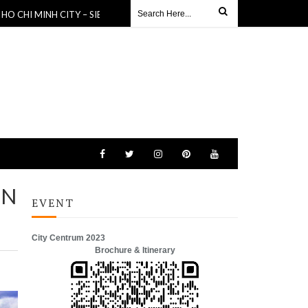
MINH CITY – SIEM REAP – LUANG PRABANG - BANGKOK 9D/8N
03 Sep 
3N
EVENT
City Centrum 2023
Brochure & Itinerary