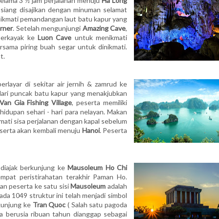
selama 3 ½ jam perjalanan menuju
Ha Long
siang disajikan dengan minuman selamat
nikmati pemandangan laut batu kapur yang
rner
. Setelah mengunjungi
Amazing Cave
,
erkayak ke
Luon Cave
untuk menikmati
rsama piring buah segar untuk dinikmati.
t.
rlayar di sekitar air jernih & zamrud ke
ri puncak batu kapur yang menakjubkan
Van Gia Fishing Village
, peserta memiliki
dupan sehari - hari para nelayan. Makan
mati sisa perjalanan dengan kapal sebelum
eserta akan kembali menuju
Hanoi
. Peserta
 diajak berkunjung ke
Mausoleum Ho Chi
mpat peristirahatan terakhir Paman Ho.
an peserta ke satu sisi
Mausoleum
adalah
pada 1049 struktur ini telah menjadi simbol
kunjung ke
Tran Quoc
( Salah satu pagoda
a berusia ribuan tahun dianggap sebagai