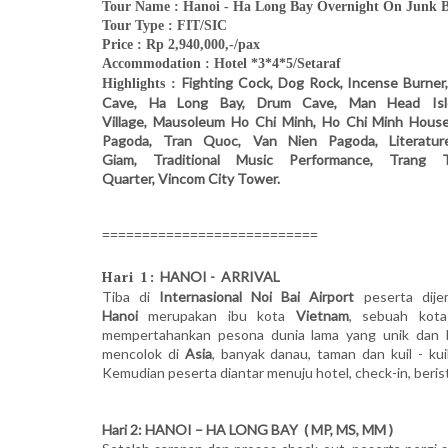
Tour Name
: Hanoi - Ha Long Bay Overnight On Junk 
Tour Type : FIT/SIC
Price : Rp
2,940
,000,-/pax
Accommodation : Hotel *3*4*5/Setaraf
Fighting Cock, Dog Rock, Incense Burner
Highlights :
Cave,
Ha Long Bay,
Drum Cave, Man Head Is
Village,
Mausoleum Ho Chi Minh,
Ho Chi Minh House
Pagoda,
Tran Quoc,
Van Nien Pagoda
,
Literat
Giam,
Traditional Music Performance,
Trang T
Quarter,
Vincom City Tower.
===========================
Hari 1:
HANOI - ARRIVAL
Tiba di
Internasional Noi Bai Airport
peserta dij
Hanoi
merupakan ibu kota
Vietnam
, sebuah kot
mempertahankan pesona dunia lama yang unik dan be
mencolok di
Asia
, banyak danau, taman dan kuil - ku
Kemudian peserta diantar menuju hotel, check-in, berist
Hari 2:
HANOI – HA LONG BAY ( MP, MS, MM )