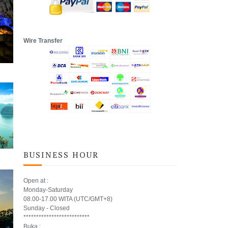
Wire Transfer
BUSINESS HOUR
Open at :
Monday-Saturday
08.00-17.00 WITA (UTC/GMT+8)
Sunday - Closed
**************************
Buka :