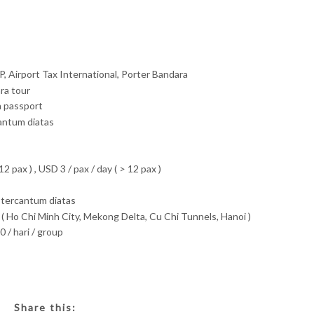
, Airport Tax International, Porter Bandara
ra tour
n passport
antum diatas
2 pax ) , USD 3 / pax / day ( > 12 pax )
et tercantum diatas
( Ho Chi Minh City, Mekong Delta, Cu Chi Tunnels, Hanoi )
/ hari / group
Share this: