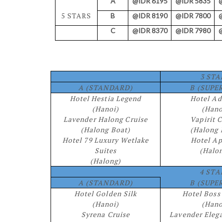
A
@IDR 6195
@IDR 5835
5 STARS
B
@IDR 8190
@IDR 7800
C
@IDR 8370
@IDR 7980
3 STA
A (STANDARD)
B (SUPE
Hotel Hestia Legend
Hotel A
(Hanoi)
(Hano
Lavender Halong Cruise
Vapirit 
(Halong Boat)
(Halong 
Hotel 79 Luxury Wetlake
Hotel Ap
Suites
(Halo
(Halong)
4 STA
A (STANDARD)
B (SUPE
Hotel Golden Silk
Hotel Boss
(Hanoi)
(Hano
Syrena Cruise
Lavender Eleg