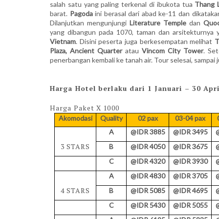
salah satu yang paling terkenal di ibukota tua
Thang 
barat.
Pagoda
ini berasal dari abad ke-11 dan dikatakan
Dilanjutkan mengunjungi
Literature Temple
dan
Quoc
yang dibangun pada 1070, taman dan arsitekturnya 
Vietnam
. Disini peserta juga berkesempatan melihat
T
Plaza, Ancient Quarter
atau
Vincom City Tower
. Se
penerbangan kembali ke tanah air. Tour selesai, sampai
Harga Hotel berlaku dari 1 Januari – 30 Apr
Harga Paket X 1000
Akomodasi
Quality
02 pax
03-04 pax
A
@IDR 3885
@IDR 3495
3 STARS
B
@IDR 4050
@IDR 3675
C
@IDR 4320
@IDR 3930
A
@IDR 4830
@IDR 3705
4 STARS
B
@IDR 5085
@IDR 4695
C
@IDR 5430
@IDR 5055