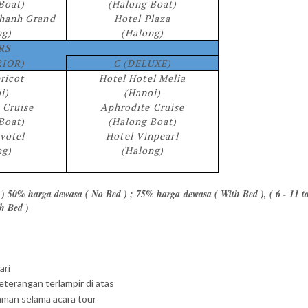
Boat)
(Halong Boat)
hanh Grand
Hotel Plaza
ng)
(Halong)
RS
RIOR)
C (DELUXE)
ricot
Hotel Hotel Melia
i)
(Hanoi)
 Cruise
Aphrodite Cruise
Boat)
(Halong Boat)
votel
Hotel Vinpearl
ng)
(Halong)
un ) 50% harga dewasa ( No Bed ) ; 75% harga dewasa ( With Bed ), ( 6 - 11 
h Bed )
ari
eterangan terlampir di atas
aman selama acara tour