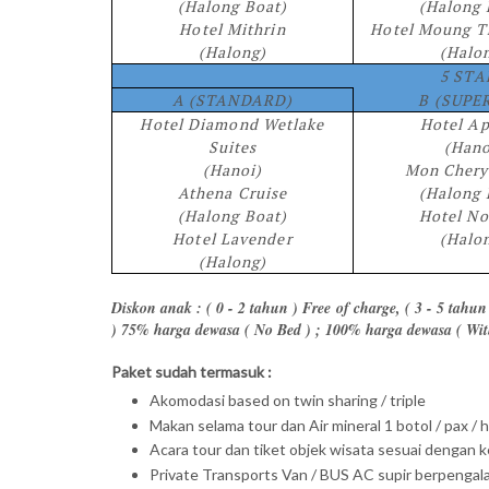
(Halong Boat)
(Halong 
Hotel Mithrin
Hotel Moung T
(Halong)
(Halo
5 STA
A (STANDARD)
B (SUPE
Hotel Diamond Wetlake
Hotel Ap
Suites
(Hano
(Hanoi)
Mon Chery
Athena Cruise
(Halong 
(Halong Boat)
Hotel No
Hotel Lavender
(Halo
(Halong)
Diskon anak : ( 0 - 2 tahun ) Free of charge, ( 3 - 5 tah
) 75% harga dewasa ( No Bed ) ; 100% harga dewasa ( Wit
Paket sudah termasuk :
Akomodasi based on twin sharing / triple
Makan selama tour dan Air mineral 1 botol / pax / h
Acara tour dan tiket objek wisata sesuai dengan k
Private Transports Van / BUS AC supir berpengal