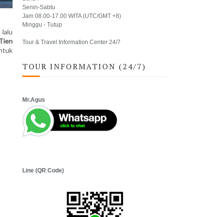
Senin-Sabtu
Jam 08.00-17.00 WITA (UTC/GMT +8)
Minggu - Tutup
lalu
Tien
Tour & Travel Information Center 24/7
ntuk
TOUR INFORMATION (24/7)
Mr.Agus
Line (QR Code)