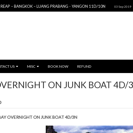
– BANGKOK – LUANG PRABANG - YANGON 11D/10N
HO CHI 
03 Sep 2019
TACT US
MISC
BOOK NOW
REFUND
OVERNIGHT ON JUNK BOAT 4D/
0
BAY OVERNIGHT ON JUNK BOAT 4D/3N