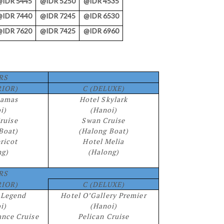
@IDR 5445
@IDR 5250
@IDR 4535
@IDR 7440
@IDR 7245
@IDR 6530
@IDR 7620
@IDR 7425
@IDR 6960
RS
RIOR)
C (DELUXE)
damas
Hotel Skylark
i)
(Hanoi)
Cruise
Swan Cruise
Boat)
(Halong Boat)
ricot
Hotel Melia
ng)
(Halong)
RS
RIOR)
C (DELUXE)
 Legend
Hotel O’Gallery Premier
i)
(Hanoi)
ance Cruise
Pelican Cruise