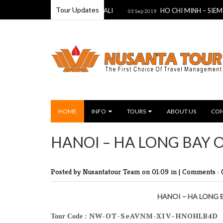
Tour Updates
BULLET TRAIN — DESA BALI
HO CHI MINH – SIEM REAP 
03 Sep 2019
HOME
INFO
TOURS
ABOUT US
CON
HANOI – HA LONG BAY 
Posted by Nusantatour Team
on 01:09 in |
Comments : 
HANOI – HA LONG 
NW-OT-SeAVNM-XIV–HNOHLB4D
Tour Code :