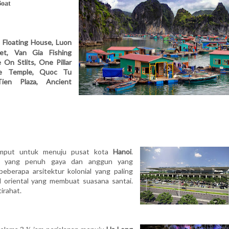
Boat
,
Floating House,
Luon
let,
Van Gia Fishing
 On Stlits,
One Pillar
ure Temple,
Quoc Tu
ien Plaza, Ancient
emput untuk menuju pusat kota
Hanoi
.
a yang penuh gaya dan anggun yang
berapa arsitektur kolonial yang paling
il oriental yang membuat suasana santai.
irahat.