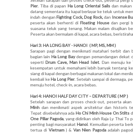
Setelah sarapan dan proses check-out, peserta pergi 
Pier
. Tiba di papan
Ha Long Oriental Sails
dan makan 
datang sementara itu kapal berlayar ke teluk untuk me
indah dengan
Fighting Cock, Dog Rock,
dan
Incense Bu
peserta akan berhenti di
Floating House
dan pergi b
suasana teluk yang tenang. Makan malam disajikan be
Peserta akan bermalam di kapal, acara bebas, beristiraha
Hari 3: HA LONG BAY - HANOI ( MP, MS, MM )
Sarapan pagi dengan menikmati matahari terbit dan be
bagian lain
Ha Long Bay
dengan pemandangan dekat da
seperti
Drum Cave, Man Head Islet
. Dan menuju ke
kesempatan untuk memahami lebih banyak tentang kehi
siang di kapal dengan berbagai makanan lokal dan menik
kembali ke
Ha Long Pier
. Setelah sampai di dermaga, p
menuju hotel, check-in, acara bebas.
Hari 4: HANOI HALF DAY CITY – DEPARTURE ( MP )
Setelah sarapan dan proses check-out, peserta akan
Minh
dan menikmati aspek arsitektur dan historis te
Tepat disebelahnya ada
Ho Chi Minh House On Stilts
d
One Pillar Pagoda
, yang didirikan oleh Raja Ly Thai To 
penting bagi masyarakat
Hanoi
. Kemudian peserta ber
tertua di
Vietnam
) &
Van Nien Pagoda
adalah pagod