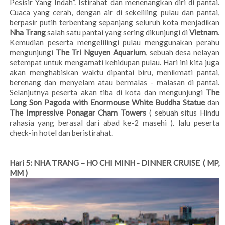
Pesisir Yang Indah”. Istirahat dan menenangkan diri di pantai.
Cuaca yang cerah, dengan air di sekeliling pulau dan pantai,
berpasir putih terbentang sepanjang seluruh kota menjadikan
Nha Trang
salah satu pantai yang sering dikunjungi di
Vietnam
.
Kemudian peserta mengelilingi pulau menggunakan perahu
mengunjungi
The Tri Nguyen Aquarium
,
sebuah desa nelayan
setempat untuk mengamati kehidupan pulau. Hari ini kita juga
akan menghabiskan waktu dipantai biru, menikmati pantai,
berenang dan menyelam atau bermalas - malasan di pantai.
Selanjutnya peserta akan tiba di kota dan mengunjungi
The
Long Son Pagoda
with Enormouse White Buddha Statue
dan
The Impressive Ponagar Cham Towers
( sebuah situs Hindu
rahasia yang berasal dari abad ke-2 masehi ). lalu peserta
check-in hotel dan beristirahat.
Hari 5: NHA TRANG – HO CHI MINH - DINNER CRUISE ( MP,
MM )