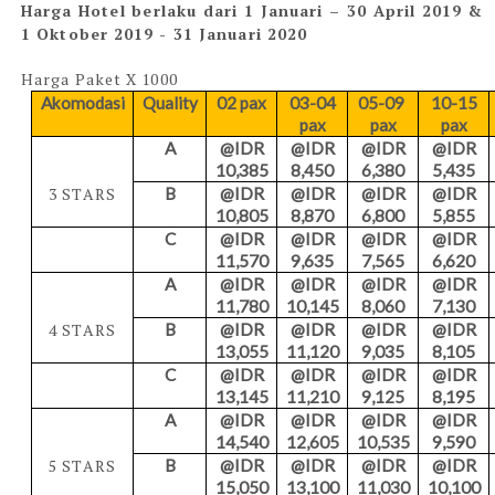
Harga Hotel berlaku dari 1 Januari – 30 April 2019 &
1 Oktober 2019 - 31 Januari 2020
Harga Paket X 1000
Akomodasi
Quality
02 pax
03-04
05-09
10-15
pax
pax
pax
A
@IDR
@IDR
@IDR
@IDR
10,385
8,450
6,380
5,435
3 STARS
B
@IDR
@IDR
@IDR
@IDR
10,805
8,870
6,800
5,855
C
@IDR
@IDR
@IDR
@IDR
11,570
9,635
7,565
6,620
A
@IDR
@IDR
@IDR
@IDR
11,780
10,145
8,060
7,130
4 STARS
B
@IDR
@IDR
@IDR
@IDR
13,055
11,120
9,035
8,105
C
@IDR
@IDR
@IDR
@IDR
13,145
11,210
9,125
8,195
A
@IDR
@IDR
@IDR
@IDR
14,540
12,605
10,535
9,590
5 STARS
B
@IDR
@IDR
@IDR
@IDR
15,050
13,100
11,030
10,100