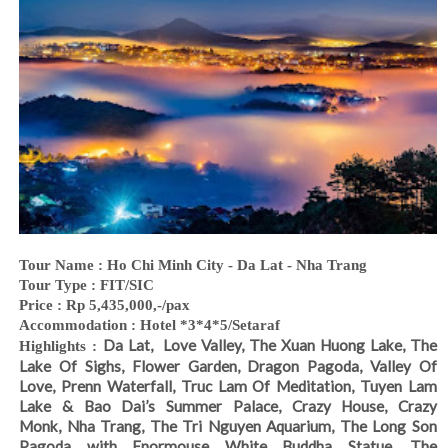
Tour Name
: Ho Chi Minh City - Da Lat - Nha Trang
Tour Type : FIT/SIC
Price : Rp 5,435,000,-/pax
Accommodation : Hotel *3*4*5/Setaraf
Da Lat,
Love Valley, The Xuan Huong Lake, The
Highlights :
Lake Of Sighs,
Flower Garden,
Dragon Pagoda, Valley Of
Love,
Prenn Waterfall,
Truc Lam Of Meditation, Tuyen Lam
Lake & Bao Dai’s Summer Palace, Crazy House,
Crazy
Monk,
Nha Trang,
The Tri Nguyen Aquarium,
The Long Son
Pagoda
with Enormouse White Buddha Statue,
The