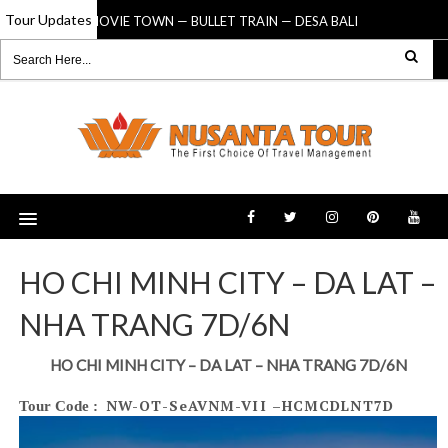
Tour Updates
MOVIE TOWN — BULLET TRAIN — DESA BALI
H
03 Jan 2020
03 Sep 2019
HO CHI MINH CITY – DA LAT –
NHA TRANG 7D/6N
HO CHI MINH CITY – DA LAT – NHA TRANG 7D/6N
NW-OT-SeAVNM-VII –HCMCDLNT7D
Tour Code :