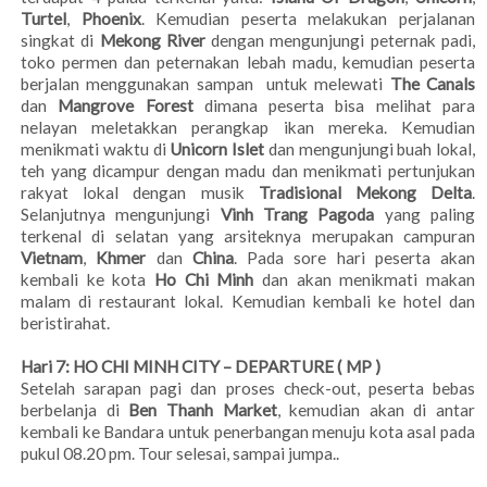
Turtel
,
Phoenix
. Kemudian peserta melakukan perjalanan
singkat di
Mekong River
dengan mengunjungi peternak padi,
toko permen dan peternakan lebah madu, kemudian peserta
berjalan menggunakan sampan untuk melewati
The Canals
dan
Mangrove Forest
dimana peserta bisa melihat para
nelayan meletakkan perangkap ikan mereka. Kemudian
menikmati waktu di
Unicorn Islet
dan mengunjungi buah lokal,
teh yang dicampur dengan madu dan menikmati pertunjukan
rakyat lokal dengan musik
Tradisional Mekong Delta
.
Selanjutnya mengunjungi
Vinh Trang Pagoda
yang paling
terkenal di selatan yang arsiteknya merupakan campuran
Vietnam
,
Khmer
dan
China
. Pada sore hari peserta akan
kembali ke kota
Ho Chi Minh
dan akan menikmati makan
malam di restaurant lokal. Kemudian kembali ke hotel dan
beristirahat.
Hari 7: HO CHI MINH CITY – DEPARTURE ( MP )
Setelah sarapan pagi dan proses check-out, peserta bebas
berbelanja di
Ben Thanh Market
, kemudian akan di antar
kembali ke Bandara untuk penerbangan menuju kota asal pada
pukul 08.20 pm. Tour selesai, sampai jumpa..