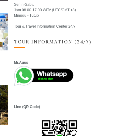
Senin-Sabtu
Jam 08.00-17.00 WITA (UTC/GMT +8)
Minggu - Tutup
Tour & Travel Information Center 24/7
TOUR INFORMATION (24/7)
Mr.Agus
Line (QR Code)