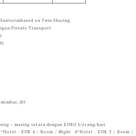
Santorinibased on Twin Sharing
engan Private Transport
)
h)
minibar, dll
ing – masing setara dengan EURO 5/orang/hari
):5*Hotel : EUR 4 / Room / Night 4*Hotel : EUR 3 / Room /