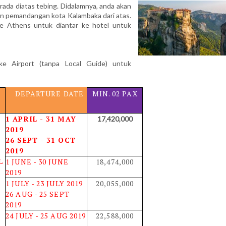
rada diatas tebing. Didalamnya, anda akan
an pemandangan kota Kalambaka dari atas.
ke Athens untuk diantar ke hotel untuk
e Airport (tanpa Local Guide) untuk
DEPARTURE DATE
MIN. 02 PAX
1 APRIL - 31 MAY
17,420,000
2019
26 SEPT - 31 OCT
2019
L
1 JUNE - 30 JUNE
18,474,000
2019
1 JULY - 23 JULY 2019
20,055,000
26 AUG - 25 SEPT
2019
24 JULY - 25 AUG 2019
22,588,000