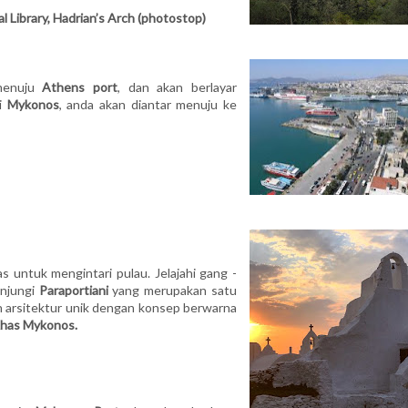
l Library, Hadrian’s Arch (photostop)
menuju
Athens port
, dan akan berlayar
di
Mykonos
, anda akan diantar menuju ke
as untuk mengintari pulau. Jelajahi gang -
unjungi
Paraportiani
yang merupakan satu
in arsitektur unik dengan konsep berwarna
Khas Mykonos.