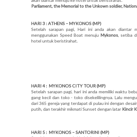
akan diantar menuju ke hotel untuk beristirahat.
Parliament, the Memorial to the Unkown soldier, Nationa
HARI 3 :
ATHENS – MYKONOS (MP)
Setelah sarapan pagi, Hari ini anda akan diantar 
menggunakan Speed Boat menuju
Mykonos
, setiba 
hotel untuk beristirahat.
HARI 4 : MYKONOS CITY TOUR (MP)
Setelah sarapan pagi, hari ini anda memiliki waktu beb
gang kecil dan toko - toko disekelilingnya. Lalu meng
dari 365 gereja yang terdapat di pulau ini dengan desa
putih, dan terakhir mikmati Sunset dengan latar
Kincir 
HARI 5 : MYKONOS – SANTORINI (MP)