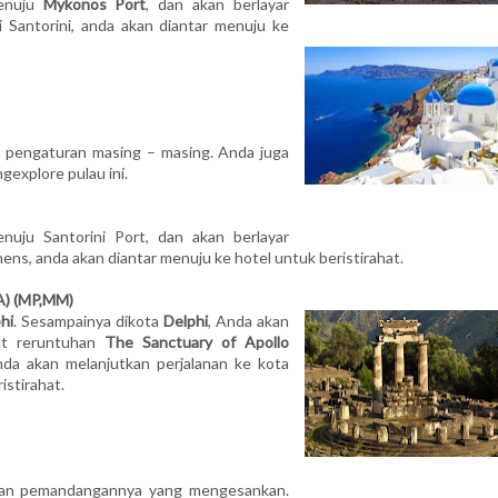
menuju
Mykonos Port
, dan akan berlayar
i Santorini, anda akan diantar menuju ke
an pengaturan masing – masing. Anda juga
explore pulau ini.
enuju Santorini Port, dan akan berlayar
s, anda akan diantar menuju ke hotel untuk beristirahat.
) (MP,MM)
hi
. Sesampainya dikota
Delphi
, Anda akan
at reruntuhan
The Sanctuary of Apollo
da akan melanjutkan perjalanan ke kota
istirahat.
n pemandangannya yang mengesankan.