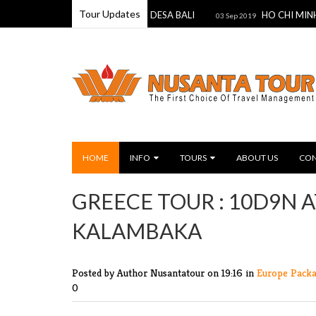
Tour Updates
TOWN — BULLET TRAIN — DESA BALI
HO CHI MINH – SIEM
03 Sep 2019
HOME
INFO
TOURS
ABOUT US
CON
GREECE TOUR : 10D9N 
KALAMBAKA
Posted by Author Nusantatour
on 19:16 in
Europe Pack
0