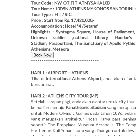
Tour Code : NW-OT-FIT-ATMYSAKA10D
Tour Name : 10D9N ATHENS MYKONOS SANTORINI
Tour Type : FIT / SIC
Price : Start from Rp. 17,420,000,-
Accommodation : Hotel *4 /Setaraf
Highlights : Syntagma Square, House of Parliament
Unkown soldier ,national Library, Hadrian’s
Stadium, Paraportiani, The Sanctuary of Apollo Pythio
Athenians, Meteora
Book Now
********************************
HARI 1 : AIRPORT – ATHENS
Tiba di
International Athens Airport
, anda akan di an
beristirahat.
HARI 2 : ATHENS CITY TOUR (MP)
Setelah sarapan pagi, anda akan diantar untuk city tour
kemudian menuju
Panatheanic Stadium
yang merupakan
untuk Modern Olympic Games pada tahun 1896. Selanj
yang merupakan arsitektur Indah Karya para senim
seperti: The Propylaea, Museum Acropolis, The Temp
Parthenon Kuil Yunani kuno yang dibangun untuk dewi