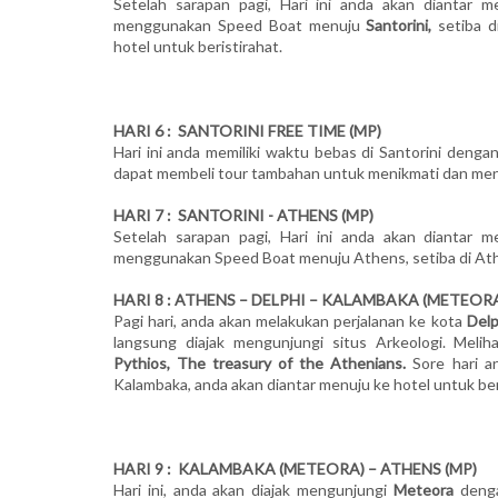
Setelah sarapan pagi, Hari ini anda akan diantar 
menggunakan Speed Boat menuju
Santorini,
setiba d
hotel untuk beristirahat.
HARI 6 : SANTORINI FREE TIME (MP)
Hari ini anda memiliki waktu bebas di Santorini deng
dapat membeli tour tambahan untuk menikmati dan meng
HARI 7 : SANTORINI - ATHENS (MP)
Setelah sarapan pagi, Hari ini anda akan diantar m
menggunakan Speed Boat menuju Athens, setiba di Athen
HARI 8 : ATHENS – DELPHI – KALAMBAKA (METEORA
Pagi hari, anda akan melakukan perjalanan ke kota
Delp
langsung diajak mengunjungi situs Arkeologi. Melih
Pythios, The treasury of the Athenians.
Sore hari an
Kalambaka, anda akan diantar menuju ke hotel untuk ber
HARI 9 : KALAMBAKA (METEORA) – ATHENS (MP)
Hari ini, anda akan diajak mengunjungi
Meteora
denga