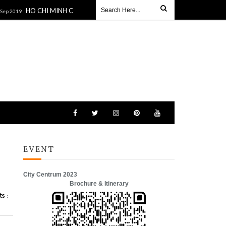
HO CHI MINH CITY – SIEM REAP – LUANG PRABANG - BANGKOK 9D/8N
EVENT
City Centrum 2023
Brochure & Itinerary
s :