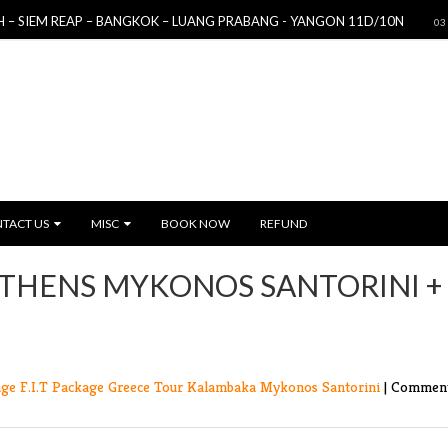
 REAP – BANGKOK – LUANG PRABANG - YANGON 11D/10N
03 Sep 2019
TACT US
MISC
BOOK NOW
REFUND
ATHENS MYKONOS SANTORINI +
age
F.I.T Package
Greece Tour
Kalambaka
Mykonos
Santorini
|
Comment